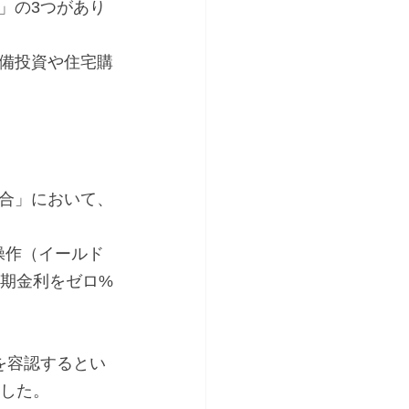
」の3つがあり
備投資や住宅購
合」において、
操作（イールド
長期金利をゼロ%
を容認するとい
ました。