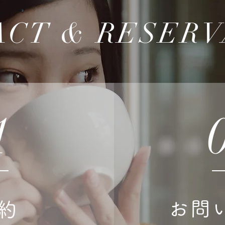
ACT & RESERV
1
お問
約