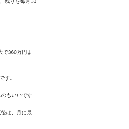
、残りを毎月10
大で360万円ま
です。
るのもいいです
正後は、月に最