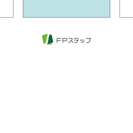
・料金
ご相談の流れ
お知らせ
ご予約・お問い
〒700-0901
岡山市北区本町6-36 第一セントラルビル4階
電話番号：086-800-1368
電話受付時間：平日9:00 ～ 18:00
ご相談日時は、定休日や電話受付時間以外も相談の上、予約を承り
定休日：土日祝日、年末年始、GW、その他不定休