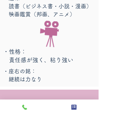
読書（ビジネス書・小説・漫画）
映画鑑賞（邦画、アニメ）
・性格：
責任感が強く、粘り強い
・座右の銘：
継続は力なり
​資格
・AFP®（日本FP協会認定）
・証券外務員一種