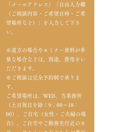
「メールアドレス」「自由入力欄
（ご相談内容・ご希望日時・ご希
望場所など）」を入力して下さ
い。
※遠方の場合やセミナー資料が多
量な場合などは、別途、費用をい
ただきます。
※ご相談は完全予約制で承りま
す。
ご希望場所は、WEB、当事務所
（土日祝日を除く9：00～18：
00）、ご自宅（女性・ご夫婦の場
合）、ご自宅やご勤務先付近のカ