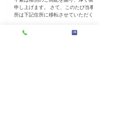
申し上げます。 さて、このたび当事務
所は下記住所に移転させていただく事
となりました。 気持ちを新たに、より
一層業務に専心する所存でございま
す。 今後とも倍旧のお引き立てを賜り
ますよう、お願い申し上げます。 【移
転先】 〒700-0901...
2023年11月12日
年末年始営業のご案内