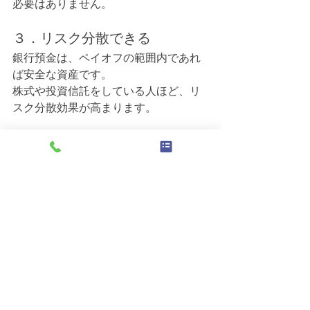
必要はありません。
３．リスク分散できる
銀行預金は、ペイオフの範囲内であれ
ば安全な資産です。
株式や投資信託をしている人ほど、リ
スク分散効果が高まります。
４．金利優遇商品もある
通常では低金利かもしれませんが、投
資信託とのセットや退職時などは金利
が優遇される定期預金もあります。
まとめ
アプリで利用することも多く、銀行の
窓口に出向くことは少なくなったかも
知れません。
ですが、老後は特に社会的につながり