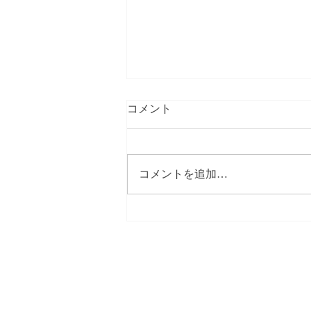
コメント
コメントを追加…
親の終活準備はどうする？切
り出し方や聞いておくこと