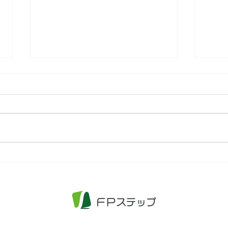
今こそ知りたい！外貨資産投
オル
資入門
初心