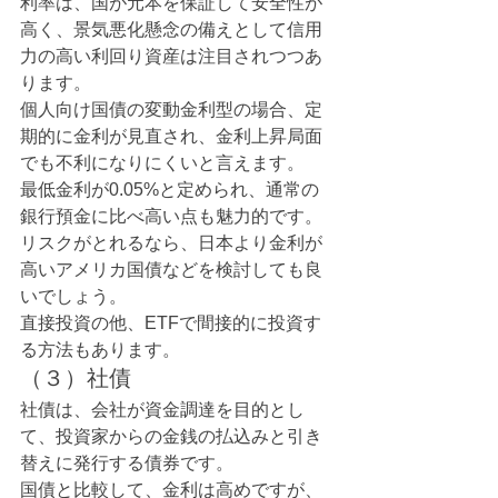
利率は、国が元本を保証して安全性が
高く、景気悪化懸念の備えとして信用
力の高い利回り資産は注目されつつあ
ります。
個人向け国債の変動金利型の場合、定
期的に金利が見直され、金利上昇局面
でも不利になりにくいと言えます。
最低金利が0.05%と定められ、通常の
銀行預金に比べ高い点も魅力的です。
リスクがとれるなら、日本より金利が
高いアメリカ国債などを検討しても良
いでしょう。
直接投資の他、ETFで間接的に投資す
る方法もあります。
（３）社債
社債は、会社が資金調達を目的とし
て、投資家からの金銭の払込みと引き
替えに発行する債券です。
国債と比較して、金利は高めですが、