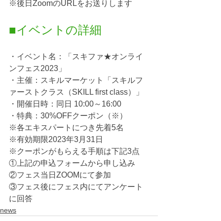
※後日ZoomのURLをお送りします
■イベントの詳細
・イベント名：「スキファ★オンライ
ンフェス2023」
・主催：スキルマーケット「スキルフ
ァーストクラス（SKILL first class）」
・開催日時：同日 10:00～16:00
・特典：30%OFFクーポン（※）
※各エキスパートにつき先着5名
※有効期限2023年3月31日
※クーポンがもらえる手順は下記3点
①上記の申込フォームから申し込み
②フェス当日ZOOMにて参加
③フェス後にフェス内にてアンケート
に回答
news