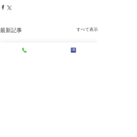
すべて表示
最新記事
ゴールデンウィーク休業
J-FLEC認定ア
期間のお知らせ
登録のお知らせ